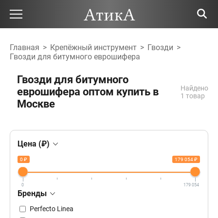
Главная
>
Крепёжный инструмент
>
Гвозди
>
Гвозди для битумного еврошифера
Гвозди для битумного
Найдено
еврошифера оптом купить в
1 товар
Москве
Цена (₽)
0 ₽
179 054 ₽
0
179 054
Бренды
Perfecto Linea