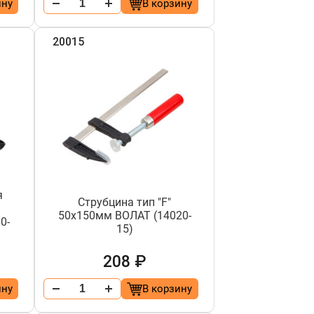
ину
В корзину
20015
я
Струбцина тип "F"
50х150мм ВОЛАТ (14020-
0-
15)
208 ₽
ину
В корзину