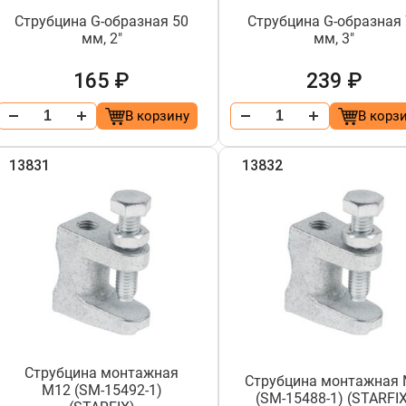
Струбцина G-образная 50
Струбцина G-образная
мм, 2"
мм, 3"
165 ₽
239 ₽
В корзину
В корз
13831
13832
Струбцина монтажная
Струбцина монтажная
М12 (SM-15492-1)
(SM-15488-1) (STARFI