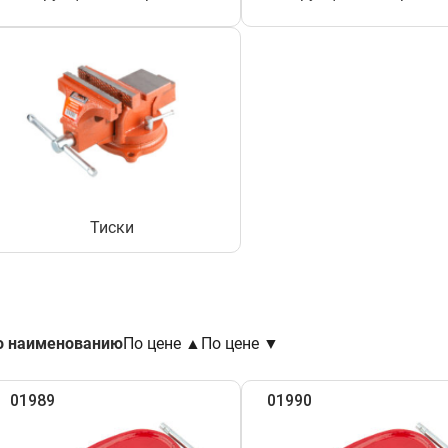
Тиски
о наименованию
По цене ▲
По цене ▼
01989
01990