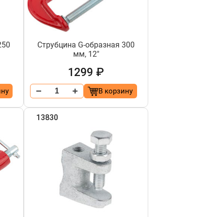
250
Струбцина G-образная 300
мм, 12"
1299 ₽
ину
В корзину
13830