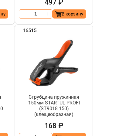
497 ₽
ину
В корзину
16515
я
Струбцина пружинная
150мм STARTUL PROFI
0-
(ST9018-150)
(клещеобразная)
168 ₽