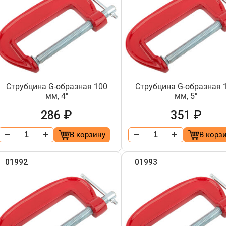
Струбцина G-образная 100
Струбцина G-образная 
мм, 4"
мм, 5"
286 ₽
351 ₽
В корзину
В корз
01992
01993