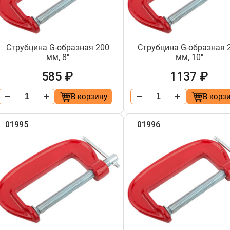
Струбцина G-образная 200
Струбцина G-образная 
мм, 8"
мм, 10"
585 ₽
1137 ₽
В корзину
В корз
01995
01996