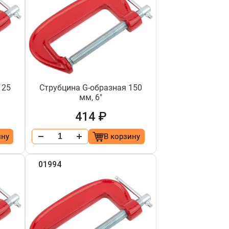
125
Струбцина G-образная 150
мм, 6"
414 ₽
ину
В корзину
01994