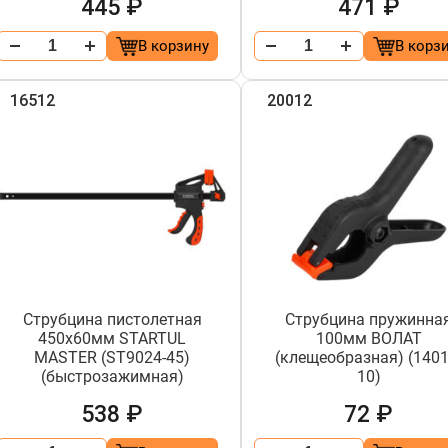
445 ₽
471 ₽
В корзину
В корз
16512
20012
Струбцина пистолетная
Струбцина пружинна
450х60мм STARTUL
100мм ВОЛАТ
MASTER (ST9024-45)
(клещеобразная) (1401
(быстрозажимная)
10)
538 ₽
72 ₽