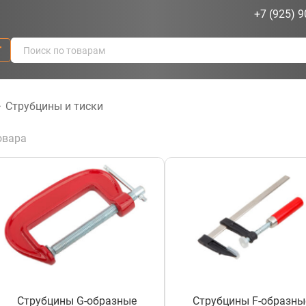
+7 (925) 9
г
>
Струбцины и тиски
овара
Струбцины G-образные
Струбцины F-образны