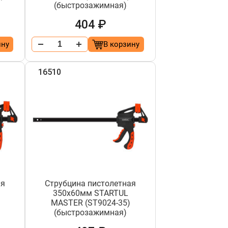
(быстрозажимная)
404 ₽
ину
В корзину
16510
ая
Струбцина пистолетная
350х60мм STARTUL
MASTER (ST9024-35)
(быстрозажимная)