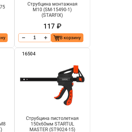
Струбцина монтажная
 75
М10 (SM-15490-1)
(STARFIX)
117 ₽
ину
В корзину
16504
Струбцина пистолетная
 М8
150х60мм STARTUL
X)
MASTER (ST9024-15)