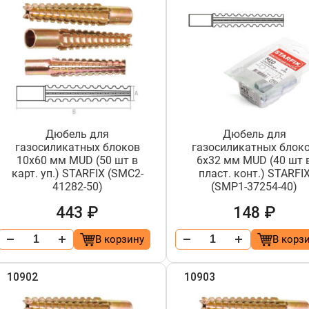
Дюбель для
Дюбель для
газосиликатных блоков
газосиликатных блок
10х60 мм MUD (50 шт в
6х32 мм MUD (40 шт 
карт. уп.) STARFIX (SMC2-
пласт. конт.) STARFI
41282-50)
(SMP1-37254-40)
443 ₽
148 ₽
В корзину
В корз
10902
10903