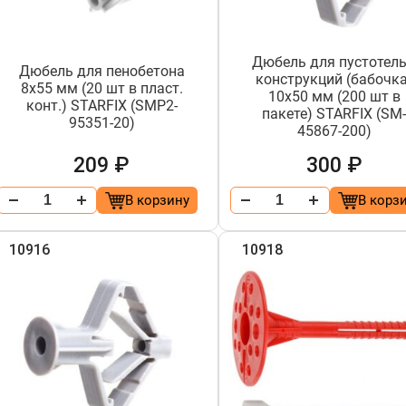
Дюбель для пустотел
Дюбель для пенобетона
конструкций (бабочка
8х55 мм (20 шт в пласт.
10х50 мм (200 шт в
конт.) STARFIX (SMP2-
пакете) STARFIX (SM
95351-20)
45867-200)
209 ₽
300 ₽
В корзину
В корз
10916
10918