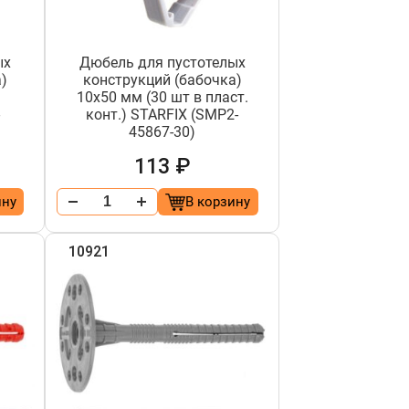
ых
Дюбель для пустотелых
)
конструкций (бабочка)
10х50 мм (30 шт в пласт.
-
конт.) STARFIX (SMP2-
45867-30)
113 ₽
ину
В корзину
10921