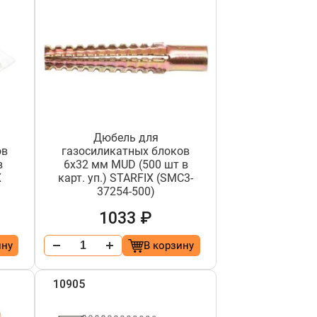
Дюбель для
ов
газосиликатных блоков
в
6х32 мм MUD (500 шт в
X
карт. уп.) STARFIX (SMC3-
37254-500)
1033 ₽
ину
В корзину
10905