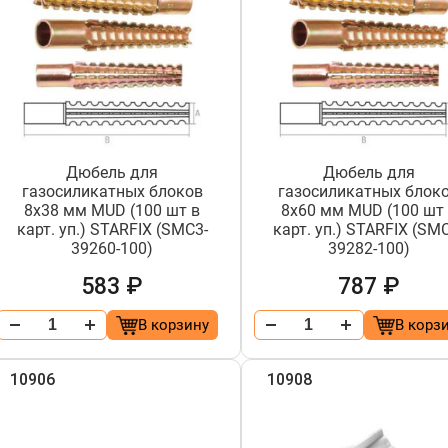
Дюбель для
Дюбель для
газосиликатных блоков
газосиликатных блок
8х38 мм MUD (100 шт в
8х60 мм MUD (100 шт
карт. уп.) STARFIX (SMC3-
карт. уп.) STARFIX (SM
39260-100)
39282-100)
583 ₽
787 ₽
В корзину
В корз
10906
10908