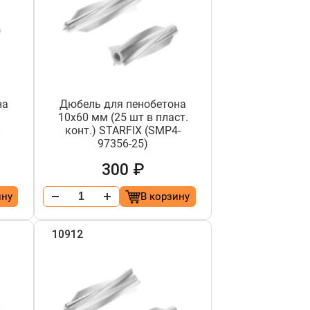
на
Дюбель для пенобетона
10х60 мм (25 шт в пласт.
-
конт.) STARFIX (SMP4-
97356-25)
300 ₽
ину
В корзину
10912