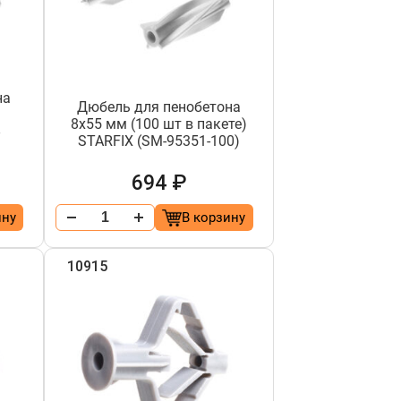
на
Дюбель для пенобетона
8х55 мм (100 шт в пакете)
-
STARFIX (SM-95351-100)
694 ₽
ину
В корзину
10915