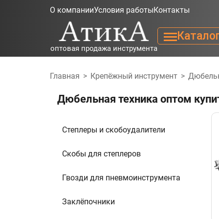
О компании
Условия работы
Контакты
Катало
оптовая продажа инструмента
Главная
>
Крепёжный инструмент
>
Дюбельн
Дюбельная техника оптом купи
Степлеры и скобоудалители
Скобы для степлеров
Гвозди для пневмоинструмента
Заклёпочники