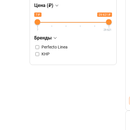
Цена (₽)
7 ₽
29 621 ₽
7
29 621
Бренды
Perfecto Linea
КНР