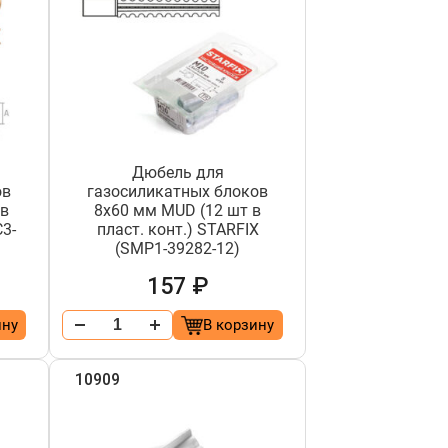
Дюбель для
ов
газосиликатных блоков
 в
8х60 мм MUD (12 шт в
C3-
пласт. конт.) STARFIX
(SMP1-39282-12)
157 ₽
ину
В корзину
10909