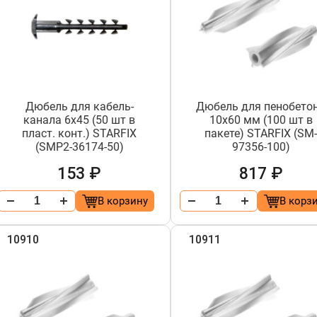
Дюбель для кабель-
Дюбель для пенобето
канала 6х45 (50 шт в
10х60 мм (100 шт в
пласт. конт.) STARFIX
пакете) STARFIX (SM
(SMP2-36174-50)
97356-100)
153 ₽
817 ₽
В корзину
В корз
10910
10911