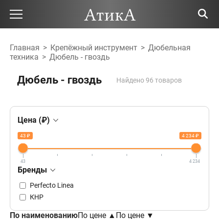
Главная
>
Крепёжный инструмент
>
Дюбельная
техника
>
Дюбель - гвоздь
Дюбель - гвоздь
Найдено 96 товаров
Цена (₽)
43 ₽
4 234 ₽
43
4 234
Бренды
Perfecto Linea
КНР
По наименованию
По цене ▲
По цене ▼