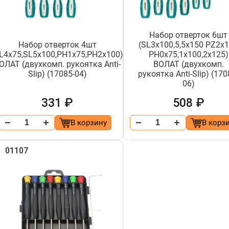
Набор отверток 6шт
Набор отверток 4шт
(SL3х100,5,5х150 PZ2х
L4х75,SL5х100,PH1х75,PH2х100)
PH0х75,1х100,2х125)
ОЛАТ (двухкомп. рукоятка Anti-
ВОЛАТ (двухкомп.
Slip) (17085-04)
рукоятка Anti-Slip) (170
06)
331 ₽
508 ₽
В корзину
В корз
01107