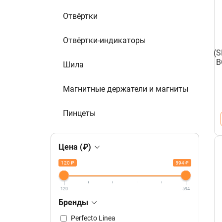
Отвёртки
Отвёртки-индикаторы
(S
В
Шила
Магнитные держатели и магниты
Пинцеты
Цена (₽)
120 ₽
594 ₽
120
594
Бренды
Perfecto Linea