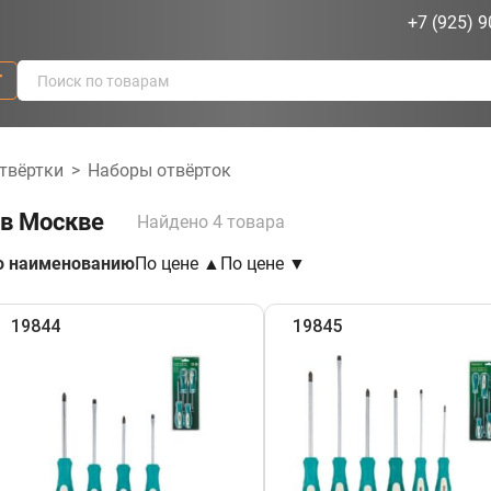
+7 (925) 9
г
отвёртки
>
Наборы отвёрток
 в Москве
Найдено 4 товара
о наименованию
По цене ▲
По цене ▼
19844
19845