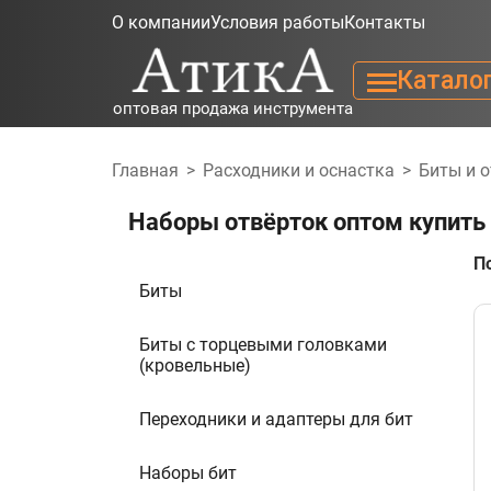
О компании
Условия работы
Контакты
Катало
оптовая продажа инструмента
Главная
>
Расходники и оснастка
>
Биты и 
Наборы отвёрток оптом купить
П
Биты
Биты с торцевыми головками
(кровельные)
Переходники и адаптеры для бит
Наборы бит