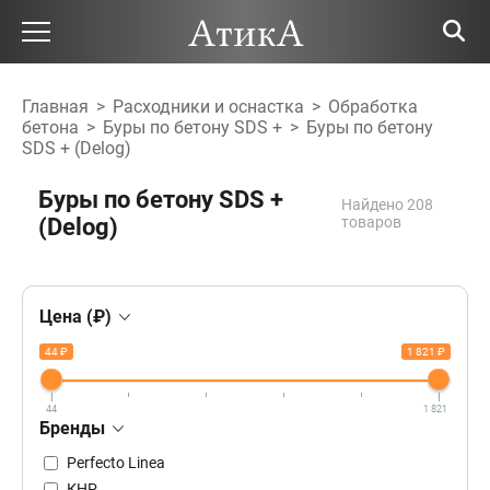
Главная
>
Расходники и оснастка
>
Обработка
бетона
>
Буры по бетону SDS +
>
Буры по бетону
SDS + (Delog)
Буры по бетону SDS +
Найдено 208
(Delog)
товаров
Цена (₽)
44 ₽
1 821 ₽
44
1 821
Бренды
Perfecto Linea
КНР