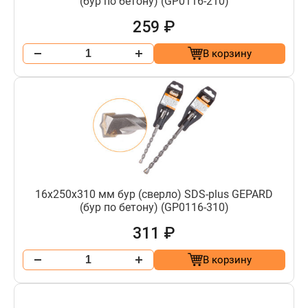
(бур по бетону) (GP0116-210)
259 ₽
В корзину
16х250х310 мм бур (сверло) SDS-plus GEPARD
(бур по бетону) (GP0116-310)
311 ₽
В корзину