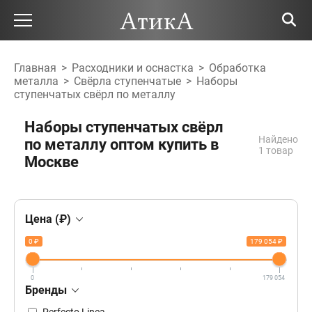
Главная
>
Расходники и оснастка
>
Обработка
металла
>
Свёрла ступенчатые
>
Наборы
ступенчатых свёрл по металлу
Наборы ступенчатых свёрл
Найдено
по металлу оптом купить в
1 товар
Москве
Цена (₽)
0 ₽
179 054 ₽
0
179 054
Бренды
Perfecto Linea