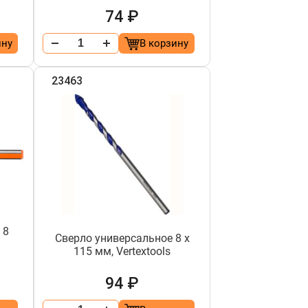
74 ₽
ину
В корзину
23463
 8
Сверло универсальное 8 х
115 мм, Vertextools
94 ₽