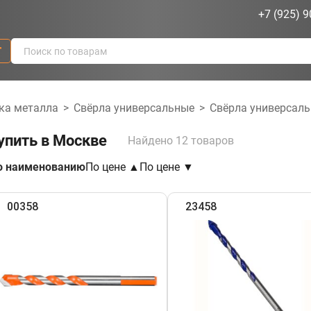
+7 (925) 9
г
ка металла
>
Свёрла универсальные
>
Свёрла универсал
упить в Москве
Найдено 12 товаров
о наименованию
По цене ▲
По цене ▼
00358
23458