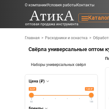
О компании
Условия работы
Контакты
Катало
оптовая продажа инструмента
Главная
>
Расходники и оснастка
>
Обработ
Свёрла универсальные оптом к
П
Наборы универсальных свёрл
Цена (₽)
64 ₽
146 ₽
64
146
Бренды