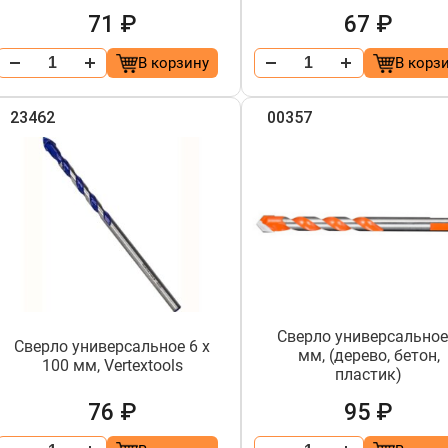
71 ₽
67 ₽
В корзину
В корз
23462
00357
Сверло универсальное
Сверло универсальное 6 х
мм, (дерево, бетон,
100 мм, Vertextools
пластик)
76 ₽
95 ₽