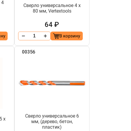
 4
Сверло универсальное 4 х
80 мм, Vertextools
64 ₽
ину
В корзину
00356
Сверло универсальное 6
5 х
мм, (дерево, бетон,
пластик)