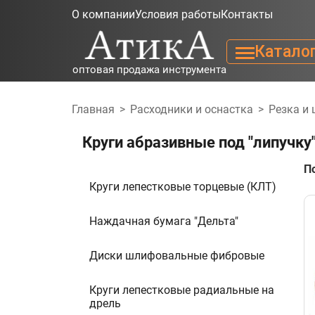
О компании
Условия работы
Контакты
Катало
оптовая продажа инструмента
Главная
>
Расходники и оснастка
>
Резка и
Круги абразивные под "липучку
П
Круги лепестковые торцевые (КЛТ)
Наждачная бумага "Дельта"
Диски шлифовальные фибровые
Круги лепестковые радиальные на
дрель