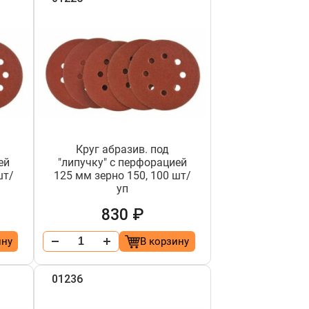
Круг абразив. под
ей
"липучку" с перфорацией
шт/
125 мм зерно 150, 100 шт/
уп
830 ₽
ину
В корзину
01236