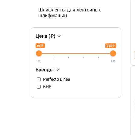
Шлифленты для ленточных
шлифмашин
Цена (₽)
66 ₽
830 ₽
66
830
Бренды
Perfecto Linea
КНР