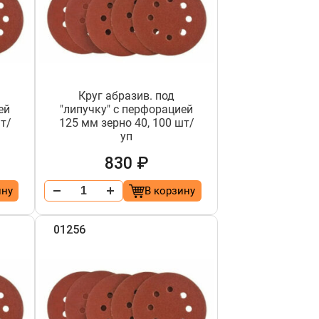
Круг абразив. под
ей
"липучку" с перфорацией
шт/
125 мм зерно 40, 100 шт/
уп
830 ₽
ину
В корзину
01256