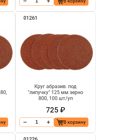
ину
В корзину
01261
Круг абразив. под
80,
"липучку" 125 мм зерно
800, 100 шт/уп
725 ₽
ину
В корзину
01226