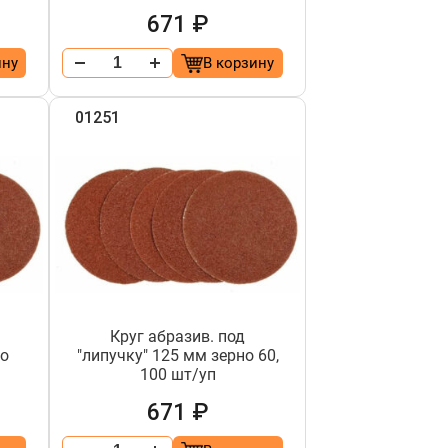
671 ₽
ину
В корзину
01251
Круг абразив. под
но
"липучку" 125 мм зерно 60,
100 шт/уп
671 ₽