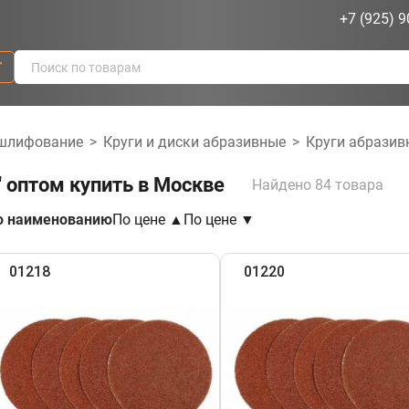
+7 (925) 9
г
 шлифование
>
Круги и диски абразивные
>
Круги абразив
"
Найдено 84 товара
о наименованию
По цене ▲
По цене ▼
01218
01220