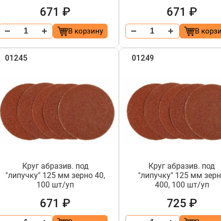
671 ₽
671 ₽
В корзину
В корз
01245
01249
Круг абразив. под
Круг абразив. под
"липучку" 125 мм зерно 40,
"липучку" 125 мм зер
100 шт/уп
400, 100 шт/уп
671 ₽
725 ₽