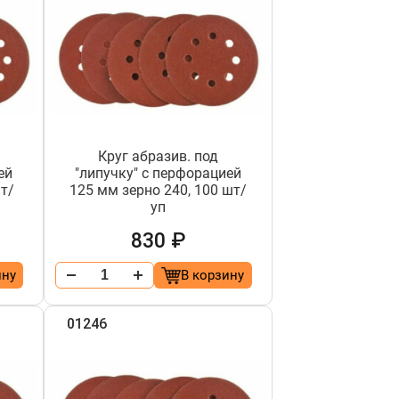
Круг абразив. под
ей
"липучку" с перфорацией
шт/
125 мм зерно 240, 100 шт/
уп
830 ₽
ину
В корзину
01246