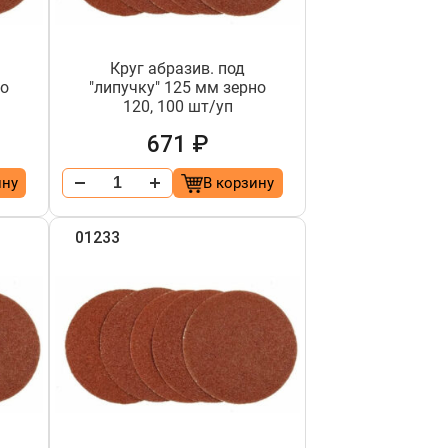
Круг абразив. под
но
"липучку" 125 мм зерно
120, 100 шт/уп
671 ₽
ину
В корзину
01233