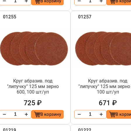
В корзину
В корз
01255
01257
Круг абразив. под
Круг абразив. под
"липучку" 125 мм зерно
"липучку" 125 мм зерно 
600, 100 шт/уп
100 шт/уп
725 ₽
671 ₽
В корзину
В корз
01219
01222