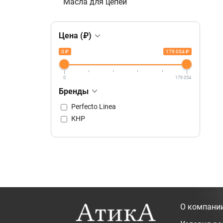
Масла для цепей
Цена (₽)
0 ₽
179 054 ₽
0
179 054
Бренды
Perfecto Linea
КНР
О компани