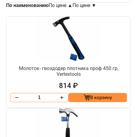
По наименованию
По цене ▲
По цене ▼
Молоток- гвоздодер плотника проф 450 гр,
Vertextools
814 ₽
В корзину