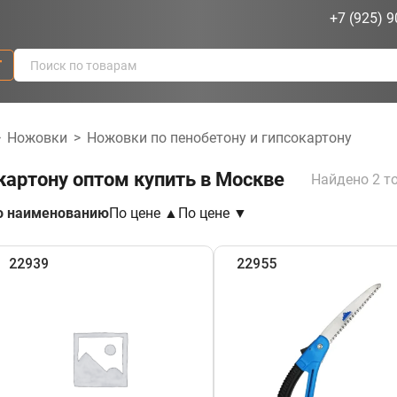
+7 (925) 9
г
>
Ножовки
>
Ножовки по пенобетону и гипсокартону
картону оптом купить в Москве
Найдено 2 т
о наименованию
По цене ▲
По цене ▼
22939
22955