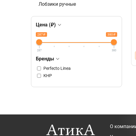
Лобзики ручные
Цена (₽)
287 ₽
380 ₽
287
380
Бренды
Perfecto Linea
КНР
О компани