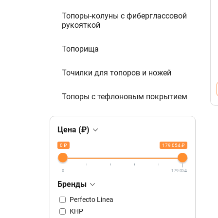
Топоры-колуны с фиберглассовой
рукояткой
Топорища
Точилки для топоров и ножей
Топоры с тефлоновым покрытием
Цена (₽)
0 ₽
179 054 ₽
0
179 054
Бренды
Perfecto Linea
КНР