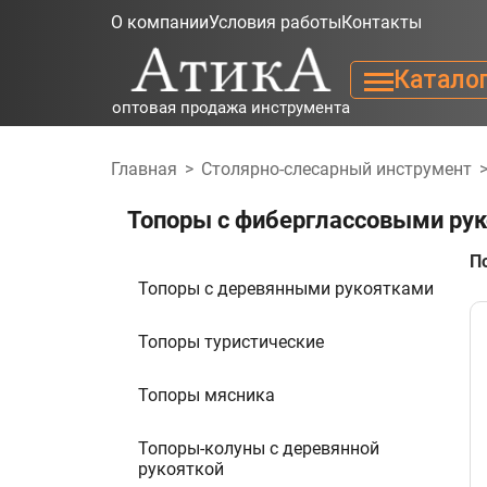
О компании
Условия работы
Контакты
Катало
оптовая продажа инструмента
Главная
>
Столярно-слесарный инструмент
Топоры с фиберглассовыми рук
П
Топоры с деревянными рукоятками
Топоры туристические
Топоры мясника
Топоры-колуны с деревянной
рукояткой