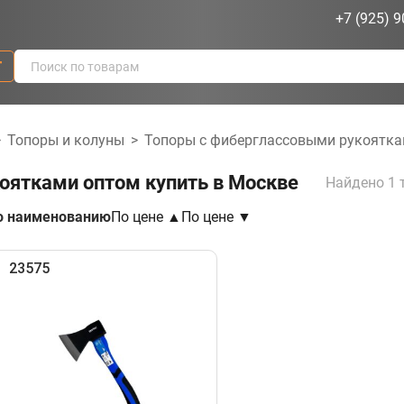
+7 (925) 9
г
>
Топоры и колуны
>
Топоры с фиберглассовыми рукоятк
оятками оптом купить в Москве
Найдено 1 
о наименованию
По цене ▲
По цене ▼
23575