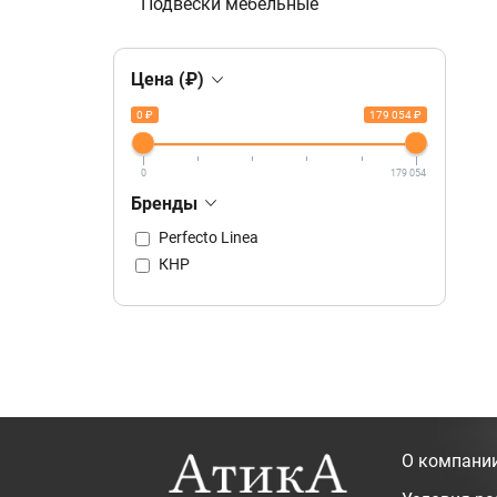
Подвески мебельные
Цена (₽)
0 ₽
179 054 ₽
0
179 054
Бренды
Perfecto Linea
КНР
О компани