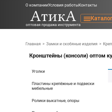
О компании
Условия работы
Контакты
Катало
оптовая продажа инструмента
Главная
>
Замки и скобяные изделия
>
Кре
Кронштейны (консоли) оптом к
Уголки
Пластины крепёжные и подвески
мебельные
Ролики выкатные, опоры