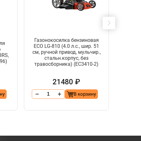
Газонокосилка бензиновая
ля
Шлан
ECO LG-810 (4.0 л.с., шир. 51
о
очи
см, ручной привод, мульчир.,
3RS,
давле
стальн.корпус, без
96)
травосборника) (EC3410-2)
21480 ₽
ну
В корзину