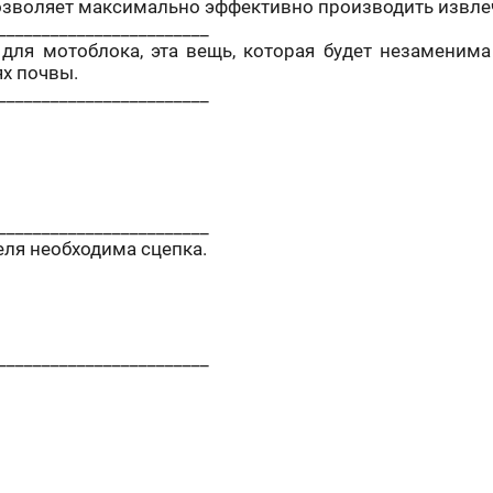
озволяет максимально эффективно производить извле
________________________
ля мотоблока, эта вещь, которая будет незаменима 
ях почвы.
________________________
________________________
ля необходима сцепка.
________________________