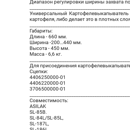
Диапазон регулировки ширины захвата п
___________________________________________
Универсальный Картофелевыкапыватель д
картофеля, либо делает это в плотных сло
___________________________________________
Габариты:
Длина - 660 мм.
Ширина -200...440 мм.
Высота - 450 мм.
Масса - 6,6 кг.
___________________________________________
Для присоединения картофелевыкапывате
Сцепки:
4406250000-01
4406220000-01
3706500000-01
___________________________________________
Совместимость:
ASILAK
SL-85B.
SL-84L/SL-85L,
SL-187L,
SL-186L,