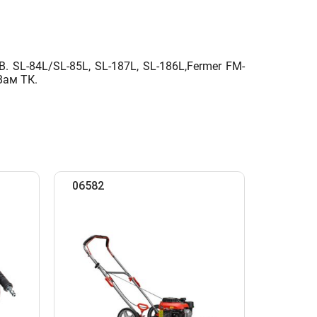
. SL-84L/SL-85L, SL-187L, SL-186L,Fermer FM-
Вам ТК.
06582
07047