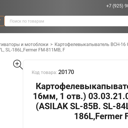
+7 (925) 9
г
тиваторы и мотоблоки
>
Картофелевыкапыватель ВСН-16 С (
7L, SL-186L,Fermer FM-811MB, F
20170
Код товара:
Картофелевыкапывате
16мм, 1 отв.) 03.03.21
(ASILAK SL-85B. SL-84L
186L,Fermer 