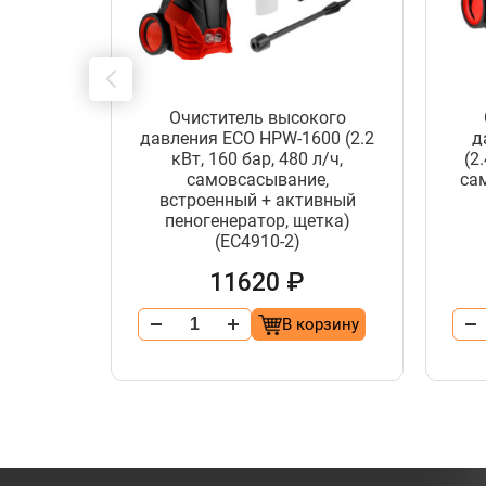
Очиститель высокого
давления ECO HPW-1600 (2.2
д
лки 46
кВт, 160 бар, 480 л/ч,
(2
для LG-
самовсасывание,
са
LG-634)
встроенный + активный
пеногенератор, щетка)
(EC4910-2)
11620 ₽
орзину
В корзину