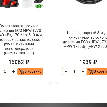
Очиститель высокого
авления ECO HPW-1770
Шланг напорный 8 м д
.40 кВт, 170 бар, 510 л/ч,
очистителя высоког
мовсасывание, телескоп.
давления ECO (HPW-172
ручка, активный
HPW-1720Si) (HPW-X800
пеногенератор)
(HPW177000001)
16062 ₽
1939 ₽
В корзину
В корзи