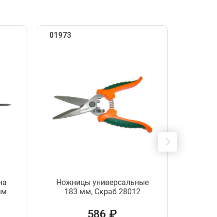
01973
15493
на
Ножницы универсальные
Болто
мм
183 мм, Скраб 28012
MA
586 ₽