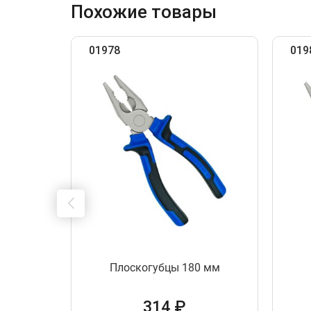
Похожие товары
01978
019
00 х 70
Плоскогубцы 180 мм
б 26322
314 ₽