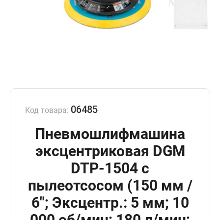
06485
Код товара:
Пневмошлифмашина
эксцентриковая DGM
DTP-1504 с
пылеотсосом (150 мм /
6"; Эксцентр.: 5 мм; 10
000 об/мин; 180 л/мин;