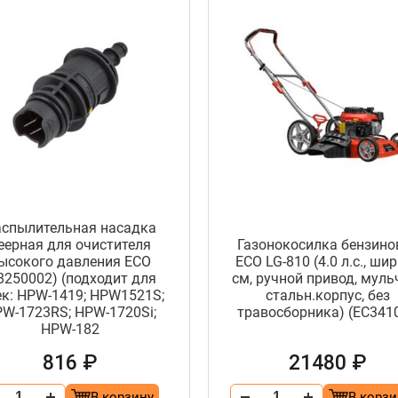
аспылительная насадка
еерная для очистителя
Газонокосилка бензино
ысокого давления ECO
ECO LG-810 (4.0 л.с., шир
8250002) (подходит для
см, ручной привод, мульч
к: HPW-1419; HPW1521S;
стальн.корпус, без
W-1723RS; HPW-1720Si;
травосборника) (EC3410
HPW-182
816 ₽
21480 ₽
В корзину
В корзи