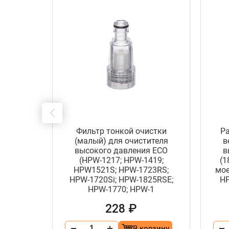
Фильтр тонкой очистки
Р
(малый) для очистителя
в
соплом
высокого давления ECO
в
сокого
(HPW-1217; HPW-1419;
(1
-1217)
HPW1521S; HPW-1723RS;
мое
HPW-1720Si; HPW-1825RSE;
HP
HPW-1770; HPW-1
228 ₽
орзину
В корзину