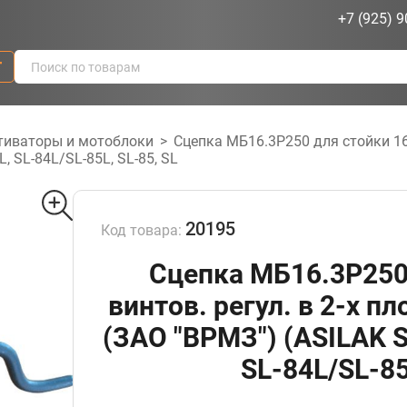
+7 (925) 9
г
тиваторы и мотоблоки
>
Сцепка МБ16.3Р250 для стойки 16мм
L, SL-84L/SL-85L, SL-85, SL
20195
Код товара:
Сцепка МБ16.3Р250
винтов. регул. в 2-х пл
(ЗАО "ВРМЗ") (ASILAK S
SL-84L/SL-85