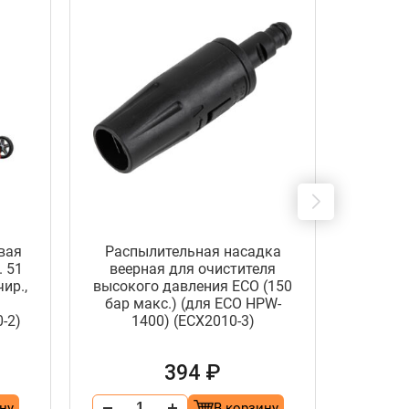
вая
Распылительная насадка
Очи
. 51
веерная для очистителя
давл
ир.,
высокого давления ECO (150
(1.65 
бар макс.) (для ECO HPW-
самов
-2)
1400) (ECX2010-3)
пеног
394 ₽
ну
В корзину