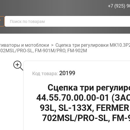
+7 (925) 9
г
тиваторы и мотоблоки
>
Сцепка три регулировки МК10.3Р2
-702MSL/PRO-SL, FM-901M/PRO, FM-902M
20199
Код товара:
Сцепка три регули
44.55.70.00.00-01 (ЗА
93L, SL-133X, FERME
702MSL/PRO-SL, FM-