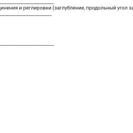
_______________________
инения и реглировки (заглубление, продольный угол з
______________________
_______________________