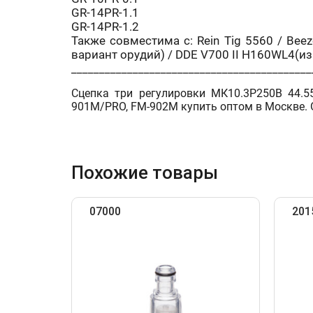
GR-14PR-1.1
GR-14PR-1.2
Также совместима с: Rein Tig 5560 / Bee
вариант орудий) / DDE V700 II H160WL4(и
___________________________________________
Сцепка три регулировки МК10.3Р250В 44.55
901M/PRO, FM-902M купить оптом в Москве. 
Похожие товары
07000
201