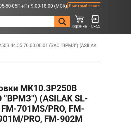
05-50-05
Пн-Пт 9:00-18:00 (МСК)
Быстрый заказ
Корзина
Вход
50В 44.55.70.00.00-01 (ЗАО "ВРМЗ") (ASILAK
ровки МК10.3Р250В
О "ВРМЗ") (ASILAK SL-
R FM-701MS/PRO, FM-
901M/PRO, FM-902M