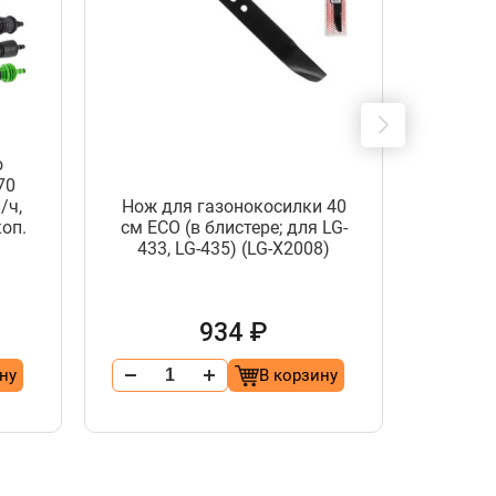
о
70
Расп
/ч,
Нож для газонокосилки 40
веер
оп.
см ECO (в блистере; для LG-
высоко
433, LG-435) (LG-X2008)
бар м
1
934 ₽
ну
В корзину