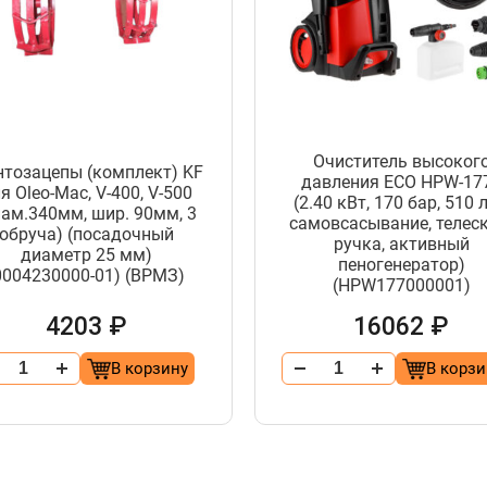
Очиститель высоког
нтозацепы (комплект) KF
давления ECO HPW-17
я Oleo-Mac, V-400, V-500
(2.40 кВт, 170 бар, 510 л
иам.340мм, шир. 90мм, 3
самовсасывание, телеск
обруча) (посадочный
ручка, активный
диаметр 25 мм)
пеногенератор)
0004230000-01) (ВРМЗ)
(HPW177000001)
4203 ₽
16062 ₽
В корзину
В корзи