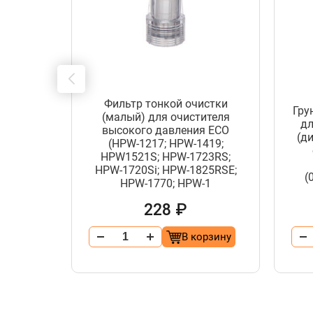
Фильтр тонкой очистки
иновая
Гру
(малый) для очистителя
 шир. 46
дл
высокого давления ECO
ульчир.,
(д
(HPW-1217; HPW-1419;
,
HPW1521S; HPW-1723RS;
EC1505-
HPW-1720Si; HPW-1825RSE;
(
HPW-1770; HPW-1
228 ₽
орзину
В корзину