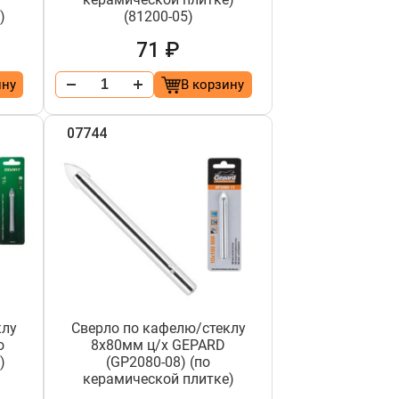
)
(81200-05)
71 ₽
ину
В корзину
07744
клу
Сверло по кафелю/стеклу
о
8х80мм ц/х GEPARD
)
(GP2080-08) (по
керамической плитке)