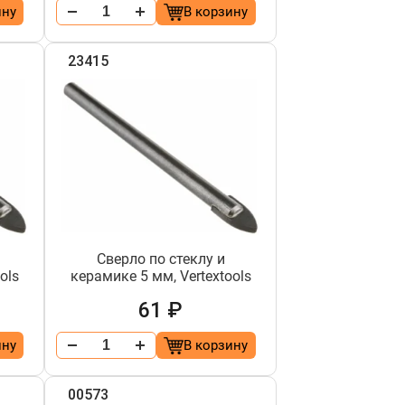
ину
В корзину
23415
Сверло по стеклу и
ols
керамике 5 мм, Vertextools
61 ₽
ину
В корзину
00573