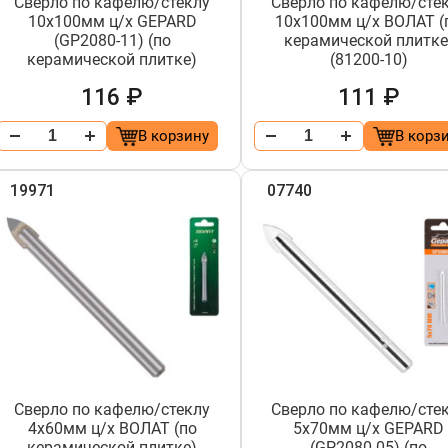
Сверло по кафелю/стеклу
Сверло по кафелю/сте
10х100мм ц/х GEPARD
10х100мм ц/х ВОЛАТ (
(GP2080-11) (по
керамической плитке
керамической плитке)
(81200-10)
116 ₽
111 ₽
В корзину
В корз
19971
07740
Сверло по кафелю/стеклу
Сверло по кафелю/сте
4х60мм ц/х ВОЛАТ (по
5х70мм ц/х GEPARD
керамической плитке)
(GP2080-05) (по