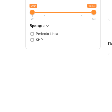
29 ₽
141 ₽
29
141
Бренды
Perfecto Linea
КНР
П