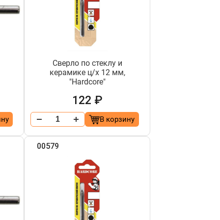
Сверло по стеклу и
керамике ц/х 12 мм,
"Hardcore"
122 ₽
ину
В корзину
00579