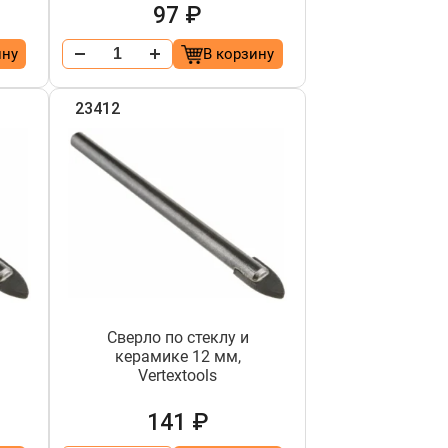
97 ₽
ину
В корзину
23412
Сверло по стеклу и
керамике 12 мм,
Vertextools
141 ₽