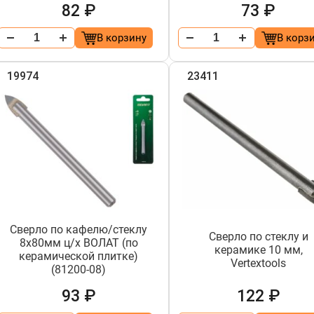
82 ₽
73 ₽
В корзину
В корз
19974
23411
Сверло по кафелю/стеклу
Сверло по стеклу и
8х80мм ц/х ВОЛАТ (по
керамике 10 мм,
керамической плитке)
Vertextools
(81200-08)
93 ₽
122 ₽