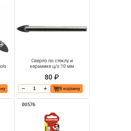
Сверло по стеклу и
ols
керамике ц/х 10 мм
80 ₽
ину
В корзину
00576