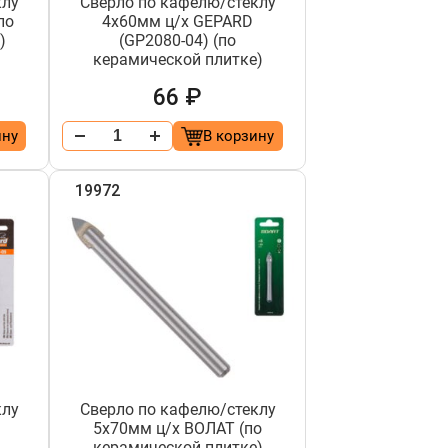
клу
Сверло по кафелю/стеклу
по
4х60мм ц/х GEPARD
)
(GP2080-04) (по
керамической плитке)
66 ₽
ину
В корзину
19972
клу
Сверло по кафелю/стеклу
5х70мм ц/х ВОЛАТ (по
керамической плитке)