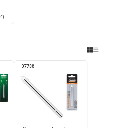
")
07738