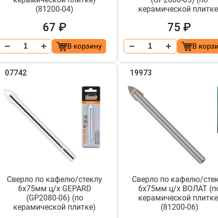
(81200-04)
керамической плитке
67 ₽
75 ₽
В корзину
В корз
07742
19973
Сверло по кафелю/стеклу
Сверло по кафелю/сте
6х75мм ц/х GEPARD
6х75мм ц/х ВОЛАТ (п
(GP2080-06) (по
керамической плитке
керамической плитке)
(81200-06)