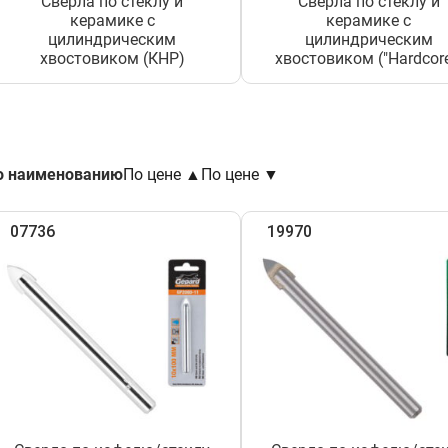
Сверла по стеклу и
Сверла по стеклу и
керамике с
керамике с
цилиндрическим
цилиндрическим
хвостовиком (КНР)
хвостовиком ("Hardcore
о наименованию
По цене ▲
По цене ▼
07736
19970