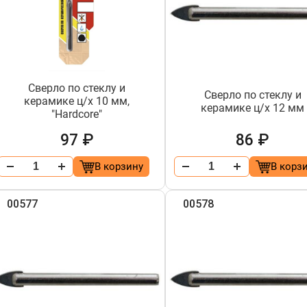
Сверло по стеклу и
Сверло по стеклу и
керамике ц/х 10 мм,
керамике ц/х 12 мм
"Hardcore"
97 ₽
86 ₽
В корзину
В корз
00577
00578