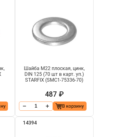
к,
Шайба М22 плоская, цинк,
X
DIN 125 (70 шт в карт. уп.)
STARFIX (SMC1-75336-70)
487 ₽
ину
В корзину
14394