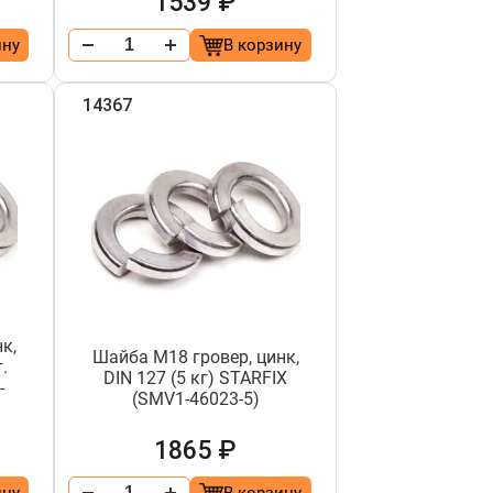
1539 ₽
ину
В корзину
14367
к,
Шайба М18 гровер, цинк,
.
DIN 127 (5 кг) STARFIX
-
(SMV1-46023-5)
1865 ₽