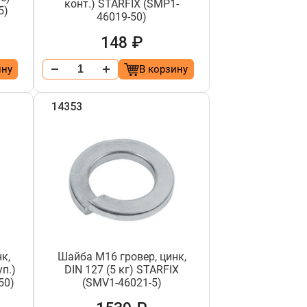
конт.) STARFIX (SMP1-
5)
46019-50)
148 ₽
ину
В корзину
14353
к,
Шайба М16 гровер, цинк,
уп.)
DIN 127 (5 кг) STARFIX
50)
(SMV1-46021-5)