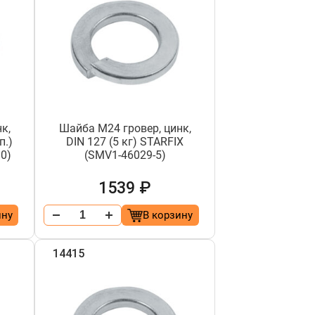
к,
Шайба М24 гровер, цинк,
п.)
DIN 127 (5 кг) STARFIX
0)
(SMV1-46029-5)
1539 ₽
ину
В корзину
14415