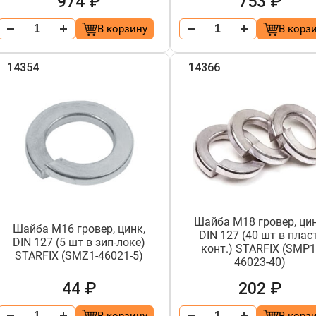
974 ₽
753 ₽
В корзину
В корз
14354
14366
Шайба М18 гровер, цин
Шайба М16 гровер, цинк,
DIN 127 (40 шт в пласт
DIN 127 (5 шт в зип-локе)
конт.) STARFIX (SMP1
STARFIX (SMZ1-46021-5)
46023-40)
44 ₽
202 ₽