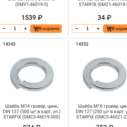
(SMV1-46019-5)
STARFIX (SMZ1-46019-
1539 ₽
34 ₽
В корзину
В корз
14343
14352
Шайба М14 гровер, цинк,
Шайба М16 гровер, цин
DIN 127 (500 шт в карт. уп.)
DIN 127 (250 шт в карт. 
STARFIX (SMC3-46019-500)
STARFIX (SMC3-46021-2