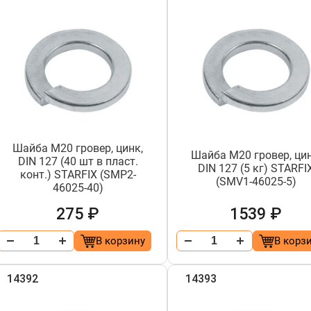
Шайба М20 гровер, цинк,
Шайба М20 гровер, цин
DIN 127 (40 шт в пласт.
DIN 127 (5 кг) STARFI
конт.) STARFIX (SMP2-
(SMV1-46025-5)
46025-40)
275 ₽
1539 ₽
В корзину
В корз
14392
14393