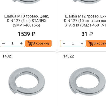
Шайба М10 гровер, цинк,
Шайба М12 гровер, цин
DIN 127 (5 кг) STARFIX
DIN 127 (10 шт в зип-ло
(SMV1-46015-5)
STARFIX (SMZ1-46017-1
1539 ₽
31 ₽
В корзину
В корз
14321
14322