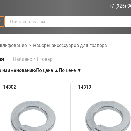
+7 (925) 9
г
 шлифование
>
Наборы аксессуаров для гравера
ра
Найдено 41 товар
о наименованию
По цене ▲
По цене ▼
14302
14319