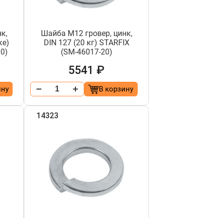
к,
Шайба М12 гровер, цинк,
ке)
DIN 127 (20 кг) STARFIX
0)
(SM-46017-20)
5541 ₽
ину
В корзину
14323