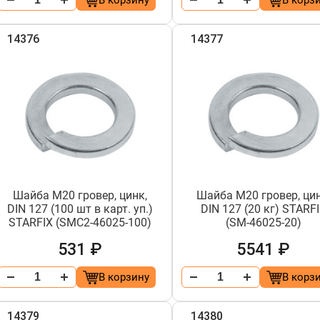
В корзину
В корз
14376
14377
Шайба М20 гровер, цинк,
Шайба М20 гровер, цин
DIN 127 (100 шт в карт. уп.)
DIN 127 (20 кг) STARF
STARFIX (SMC2-46025-100)
(SM-46025-20)
531 ₽
5541 ₽
В корзину
В корз
14379
14380