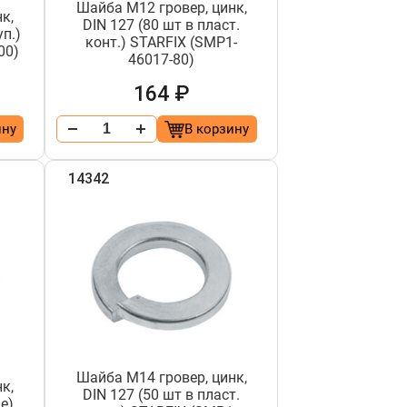
Шайба М12 гровер, цинк,
к,
DIN 127 (80 шт в пласт.
уп.)
конт.) STARFIX (SMP1-
00)
46017-80)
164 ₽
ину
В корзину
14342
Шайба М14 гровер, цинк,
к,
DIN 127 (50 шт в пласт.
е)