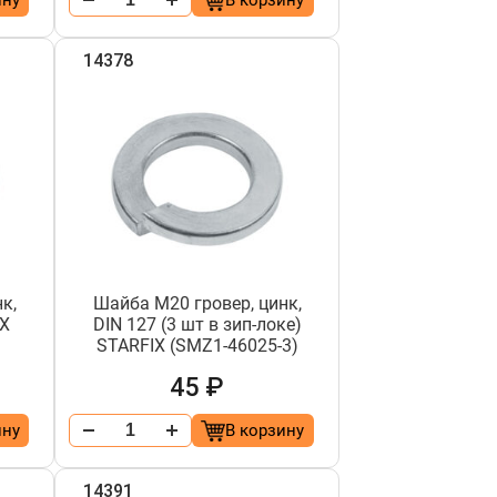
ину
В корзину
14378
к,
Шайба М20 гровер, цинк,
IX
DIN 127 (3 шт в зип-локе)
STARFIX (SMZ1-46025-3)
45 ₽
ину
В корзину
14391