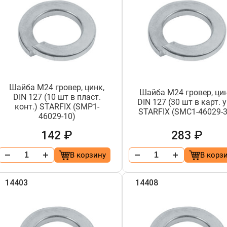
Шайба М24 гровер, цинк,
Шайба М24 гровер, цин
DIN 127 (10 шт в пласт.
DIN 127 (30 шт в карт. у
конт.) STARFIX (SMP1-
STARFIX (SMC1-46029-3
46029-10)
142 ₽
283 ₽
В корзину
В корз
14403
14408