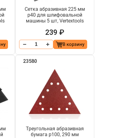
 мм
Сетка абразивная 225 мм
ой
р40 для шлифовальной
ls
машины 5 шт, Vertextools
239 ₽
ину
В корзину
23580
 мм
Треугольная абразивная
ой
бумага р100, 290 мм