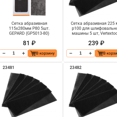
Сетка абразивная
Сетка абразивная 225
115х280мм Р80 5шт.
р100 для шлифовальн
GEPARD (GP5013-80)
машины 5 шт, Vertextoo
81 ₽
239 ₽
В корзину
В корз
23481
23482