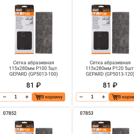
Сетка абразивная
Сетка абразивная
115х280мм Р100 5шт.
115х280мм Р120 5шт
GEPARD (GP5013-100)
GEPARD (GP5013-120
81 ₽
81 ₽
В корзину
В корз
07852
07853