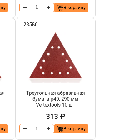
ину
В корзину
23586
ая
Треугольная абразивная
бумага р40, 290 мм
Vertextools 10 шт
313 ₽
ину
В корзину