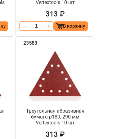
ls
Vertextools 10 шт
313 ₽
ину
В корзину
23583
ая
Треугольная абразивная
бумага р180, 290 мм
Vertextools 10 шт
313 ₽