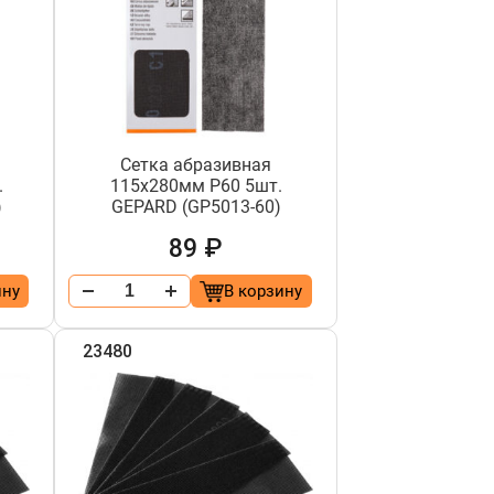
Сетка абразивная
.
115х280мм Р60 5шт.
)
GEPARD (GP5013-60)
89 ₽
ину
В корзину
23480