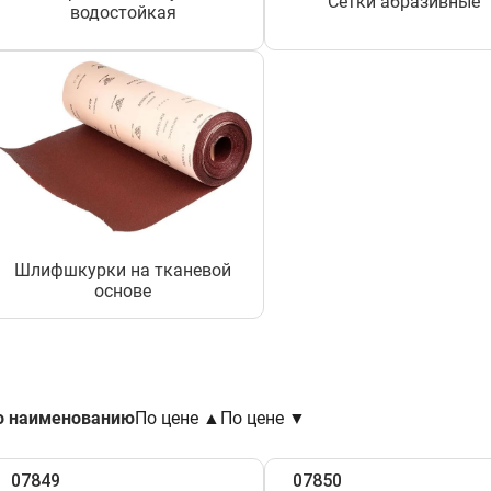
Сетки абразивные
водостойкая
Шлифшкурки на тканевой
основе
о наименованию
По цене ▲
По цене ▼
07849
07850