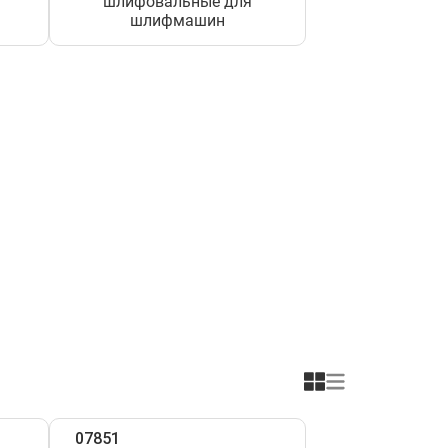
шлифовальные для
шлифмашин
07851