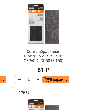
Сетка абразивная
.
115х280мм Р150 5шт.
)
GEPARD (GP5013-150)
81 ₽
ину
В корзину
07854