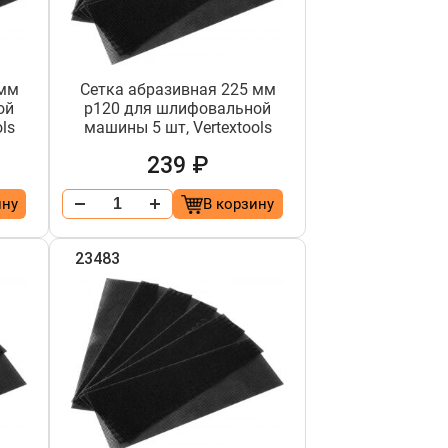
 мм
Сетка абразивная 225 мм
ой
р120 для шлифовальной
ls
машины 5 шт, Vertextools
239 ₽
ину
В корзину
23483