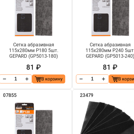
Сетка абразивная
Сетка абразивная
115х280мм Р180 5шт.
115х280мм Р240 5шт
GEPARD (GP5013-180)
GEPARD (GP5013-240
81 ₽
81 ₽
В корзину
В корз
07855
23479