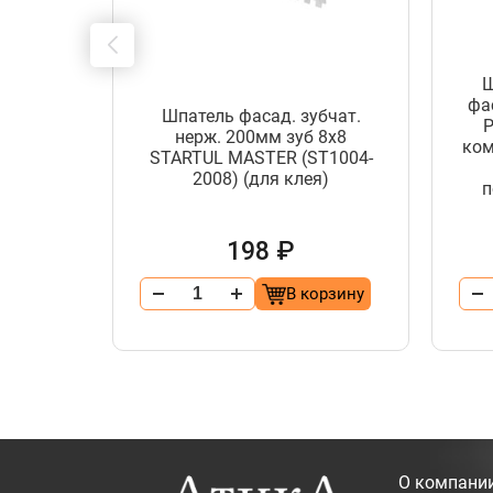
Ш
фа
рж. с
Шпатель фасад. зубчат.
P
50мм
нерж. 200мм зуб 8х8
ком
T1000-
STARTUL MASTER (ST1004-
2008) (для клея)
п
198 ₽
орзину
В корзину
О компани