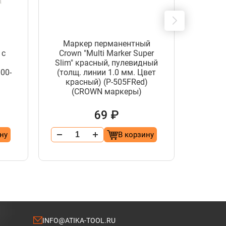
Шпа
Маркер перманентный
фасад
 с
Crown "Multi Marker Super
PROF
м
Slim" красный, пулевидный
компон
00-
(толщ. линии 1.0 мм. Цвет
-не
красный) (P-505FRed)
поло
(CROWN маркеры)
69 ₽
ну
В корзину
INFO@ATIKA-TOOL.RU