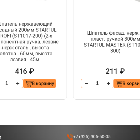
патель нержавеющий
садный 200мм STARTUL
Шпатель фасад. нерж.
ROFI (ST1017-200) (2-х
пласт. ручкой 300м
понентная ручка, лезвие
STARTUL MASTER (ST10
-нерж сталь , высота
300)
олотна - 60мм, высота
лезвия - 45м
416 ₽
211 ₽
В корзину
В корзи
и
+7 (925) 905-50-05