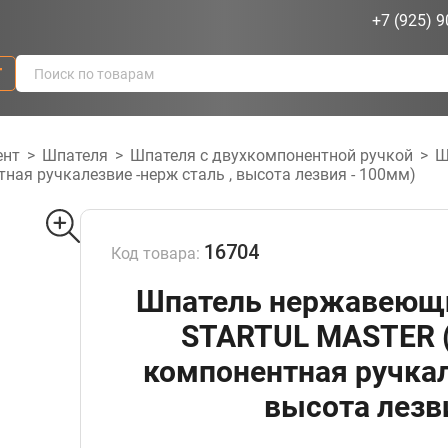
+7 (925) 9
г
ент
>
Шпателя
>
Шпателя с двухкомпонентной ручкой
>
Ш
ная ручкалезвие -нерж сталь , высота лезвия - 100мм)
16704
Код товара:
Шпатель нержавеющ
STARTUL MASTER (
компонентная ручкал
высота лезв