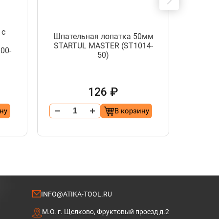
 с
Шпательная лопатка 50мм
Шпате
м
STARTUL MASTER (ST1014-
START
00-
50)
126 ₽
ну
В корзину
INFO@ATIKA-TOOL.RU
М.О. г. Щелково, Фруктовый проезд д.2