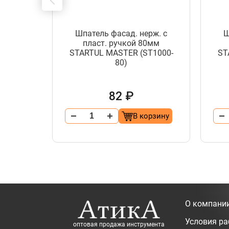
л.
ровый
Шпатель фасад. нерж. с
Ш
ULTI
пласт. ручкой 80мм
ии 3.0
STARTUL MASTER (ST1000-
ST
 (CPM-
80)
ркеры)
82 ₽
орзину
В корзину
О компани
Условия р
оптовая продажа инструмента