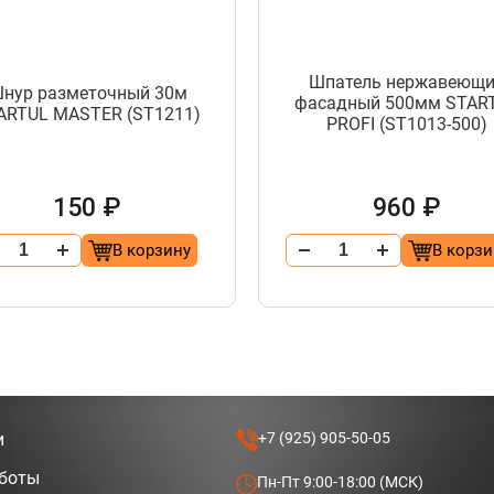
Шпатель нержавеющ
нур разметочный 30м
фасадный 500мм STAR
ARTUL MASTER (ST1211)
PROFI (ST1013-500)
150 ₽
960 ₽
В корзину
В корзи
и
+7 (925) 905-50-05
аботы
Пн-Пт 9:00-18:00 (МСК)