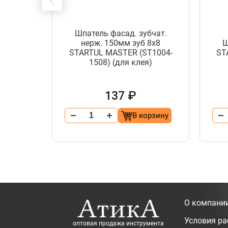
бчат.
Шпатель фасад. зубчат.
 6х6
нерж. 150мм зуб 8х8
Ш
T1004-
STARTUL MASTER (ST1004-
ST
я)
1508) (для клея)
137 ₽
орзину
В корзину
О компани
Условия р
оптовая продажа инструмента