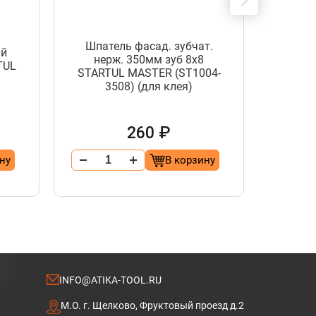
Шпа
Шпатель фасад. зубчат.
фасад
ий
нерж. 350мм зуб 8х8
MASTE
TUL
STARTUL MASTER (ST1004-
компо
3508) (для клея)
-нерж 
260 ₽
ну
В корзину
INFO@ATIKA-TOOL.RU
М.О. г. Щелково, Фруктовый проезд д.2